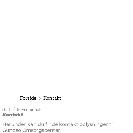
Forside
Kontakt
start på hovedindhold
senest opdateret 10. juni 2026
Kontakt
Herunder kan du finde kontakt oplysninger til
Gundsø Omsorgscenter.